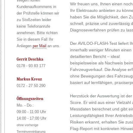
Wegen hohen
Wir freuen uns, Ihnen einen noc
Kundenaufkommens in
Ihr Elektroauto anbieten zu kön
der Prüfstelle können wir
haben Sie die Möglichkeit, den Zu
zu Stoßzeiten leider
schnell, präzise und zuverlässig d
keine Telefonanrufe
Diagnoseverfahren prüfen zu las
annehmen. Bitte richten
Sie in diesem Fall Ihr
Der AVILOO-FLASH-Test liefert I
Anliegen
per Mail
an uns.
innerhalb weniger Minuten einen
detaillierten Bericht – ideal
Gerrit Deschka
beispielsweise als Nachweis bei
0178 - 93 83 177
Fahrzeugverkauf. Die Analyse erf
ohne Bewegungen des Fahrzeug
Markus Kreuz
basiert auf lernfähigen, praxiser
0172 - 27 50 290
Herzstück der Auswertung ist de
Öffnungszeiten
Score. Er wird aus einer Vielzahl 
Mo. - Do.:
Messdaten berechnet und gibt ein
09:00 - 11:00 Uhr
Leistungsfähigkeit Ihrer Antriebs
14:00 - 17:00 Uhr
Risiken erkannt, erhalten Sie zu
ohne vorherige
Flag-Report mit konkreten Hinwe
Terminvereinbarung